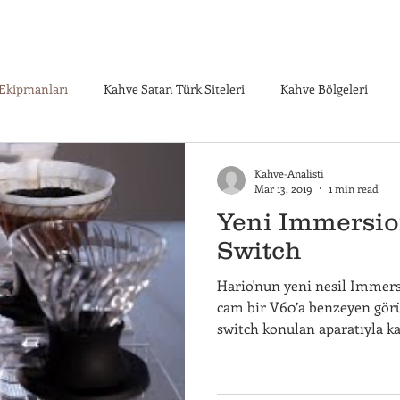
Ekipmanları
Kahve Satan Türk Siteleri
Kahve Bölgeleri
e Sağlık
Kahve Tarihi
Kahve Türkeri
Kahve Yetişen Yör
Kahve-Analisti
Mar 13, 2019
1 min read
Yeni Immersio
e ve Sağlık
Kahve Ekipmanları
Switch
Hario'nun yeni nesil Immer
cam bir V60’a benzeyen gör
switch konulan aparatıyla k