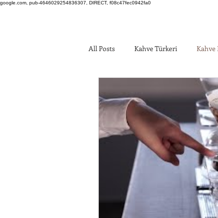
google.com, pub-4646029254836307, DIRECT, f08c47fec0942fa0
All Posts
Kahve Türkeri
Kahve 
Kahve Yetişen Yöreler
Kahve v
Kahve Satan Türk Siteleri
Kahv