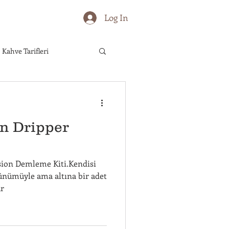
Log In
Kahve Tarifleri
eler
Kahve Bölgeleri
n Dripper
sion Demleme Kiti.Kendisi
ünümüyle ama altına bir adet
ar