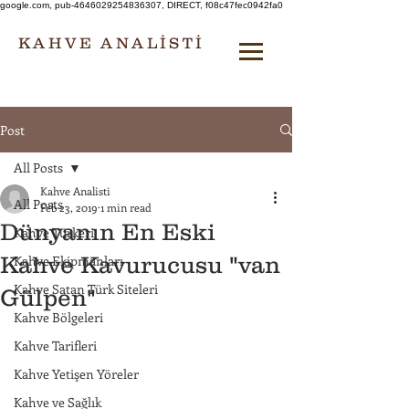
google.com, pub-4646029254836307, DIRECT, f08c47fec0942fa0
KAHVE ANALİSTİ
Post
All Posts
Kahve Analisti
All Posts
Feb 23, 2019
1 min read
Dünyanın En Eski
Kahve Türkeri
Kahve Kavurucusu "van
Kahve Ekipmanları
Kahve Satan Türk Siteleri
Gülpen"
Kahve Bölgeleri
Kahve Tarifleri
Kahve Yetişen Yöreler
Kahve ve Sağlık