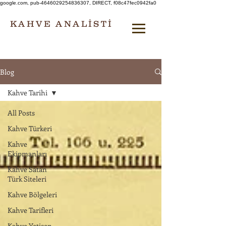
google.com, pub-4646029254836307, DIRECT, f08c47fec0942fa0
KAHVE ANALİSTİ
Blog
Kahve Tarihi
All Posts
Kahve Türkeri
Kahve
Ekipmanları
Kahve Satan
Türk Siteleri
Kahve Bölgeleri
Kahve Tarifleri
Kahve Yetişen