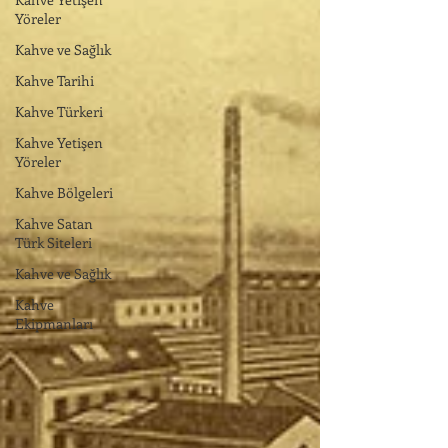
Yöreler
Kahve ve Sağlık
Kahve Tarihi
Kahve Türkeri
Kahve Yetişen
Yöreler
Kahve Bölgeleri
Kahve Satan
Türk Siteleri
Kahve ve Sağlık
Kahve
Ekipmanları