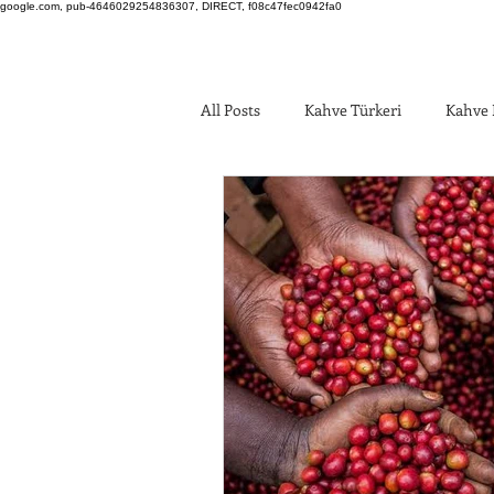
google.com, pub-4646029254836307, DIRECT, f08c47fec0942fa0
All Posts
Kahve Türkeri
Kahve 
Kahve Yetişen Yöreler
Kahve v
Kahve Satan Türk Siteleri
Kahv