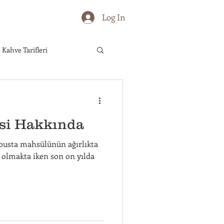
Log In
Kahve Tarifleri
eler
Kahve Bölgeleri
si Hakkında
busta mahsülünün ağırlıkta
i olmakta iken son on yılda