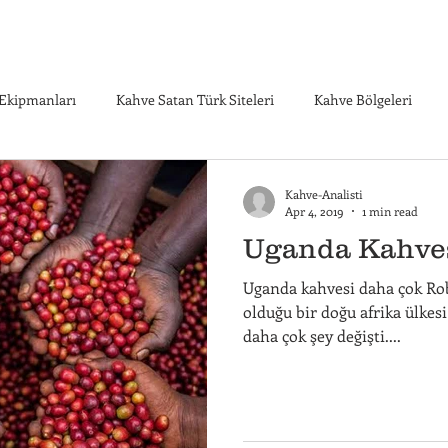
Ekipmanları
Kahve Satan Türk Siteleri
Kahve Bölgeleri
e Sağlık
Kahve Tarihi
Kahve Türkeri
Kahve Yetişen Yör
Kahve-Analisti
Apr 4, 2019
1 min read
Uganda Kahve
e ve Sağlık
Kahve Ekipmanları
Uganda kahvesi daha çok Ro
olduğu bir doğu afrika ülkes
daha çok şey değişti....